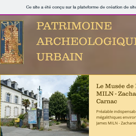
Ce site a été conçu sur la plateforme de création de sit
PATRIMOINE
ARCHEOLOGIQU
URBAIN
Le Musée de 
MILN - Zacha
Carnac
Préalable indispensable
mégalithiques environ
James MILN - Zacharie 