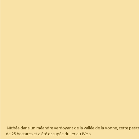
 Nichée dans un méandre verdoyant de la vallée de la Vonne, cette petite ville gallo-romaine s'étendait sur plus 
de 25 hectares et a été occupée du Ier au IVe s. 